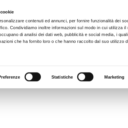
 081 506 2506
SCRIVI
DOVE SIAMO
 cookie
rsonalizzare contenuti ed annunci, per fornire funzionalità dei so
ffico. Condividiamo inoltre informazioni sul modo in cui utilizza il 
CATALOGO DIGITALE
TECALLIAN
 occupano di analisi dei dati web, pubblicità e social media, i qual
azioni che ha fornito loro o che hanno raccolto dal suo utilizzo d
Preferenze
Statistiche
Marketing