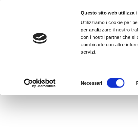
al
contenuto
CHIAMA +39
Questo sito web utilizza i
Utilizziamo i cookie per pe
per analizzare il nostro tra
con i nostri partner che si
combinarle con altre inform
servizi.
HOME
Selezione
Necessari
del
consenso