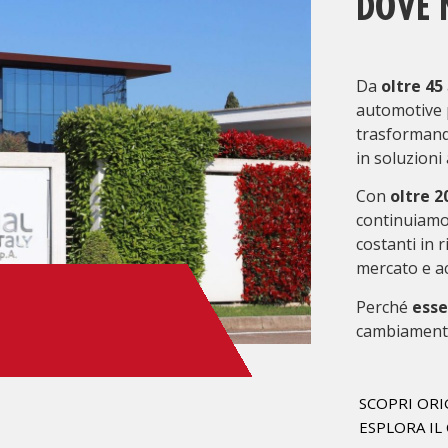
DOVE N
Da
oltre 45
automotive 
trasformand
in soluzioni
Con
oltre 2
continuiamo 
costanti in 
mercato e a
VISIONE
Perché
esse
ESPANSIONE NEL MONDO
cambiamento
SCOPRI ORI
ESPLORA IL