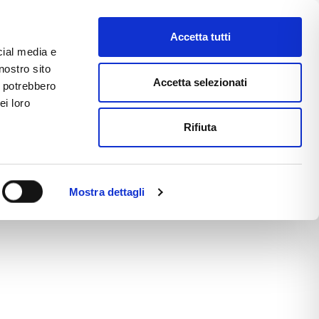
Accetta tutti
cial media e
nostro sito
CE
E-COMMERCE
FAST NEWS
Accetta selezionati
i potrebbero
ei loro
Rifiuta
Mostra dettagli