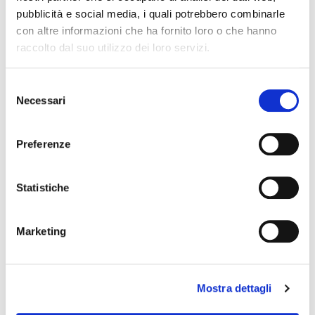
pubblicità e social media, i quali potrebbero combinarle
con altre informazioni che ha fornito loro o che hanno
raccolto dal suo utilizzo dei loro servizi.
Selezione
COPRIPEDALI FRENO/FRIZIONE
Necessari
del
consenso
Preferenze
Statistiche
Marketing
Mostra dettagli