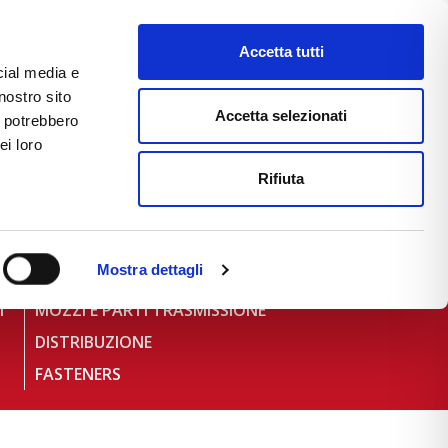
Accetta tutti
cial media e
nostro sito
CE
E-COMMERCE
FAST NEWS
Accetta selezionati
i potrebbero
ei loro
Rifiuta
Mostra dettagli
TASSELLI MOTORE E TELAIO
I
MOZZI E PARTI TRASMISSIONE
DISTRIBUZIONE
FASTENERS