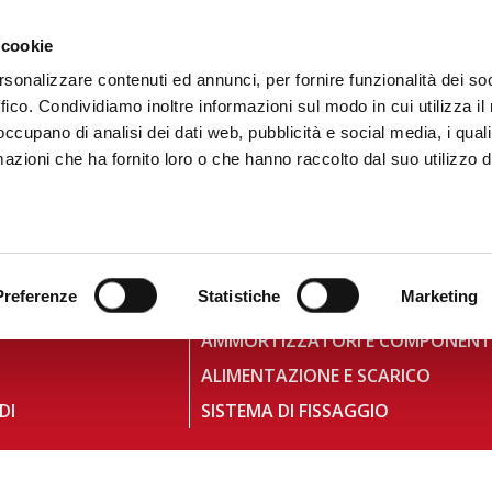
 081 506 2506
SCRIVI
DOVE SIAMO
 cookie
rsonalizzare contenuti ed annunci, per fornire funzionalità dei so
ffico. Condividiamo inoltre informazioni sul modo in cui utilizza il 
CATALOGO DIGITALE
TECALLIAN
 occupano di analisi dei dati web, pubblicità e social media, i qual
azioni che ha fornito loro o che hanno raccolto dal suo utilizzo d
Preferenze
Statistiche
Marketing
RAFFREDDAMENTO
AMMORTIZZATORI E COMPONENT
ALIMENTAZIONE E SCARICO
DI
SISTEMA DI FISSAGGIO