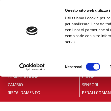
al
contenuto
CHIAMA +39
Questo sito web utilizza i
Utilizziamo i cookie per pe
per analizzare il nostro tra
con i nostri partner che si
combinarle con altre inform
servizi.
HOME
»
CAMBIO
GAMMA DEI PRODOTTI
Selezione
Necessari
SOSPENSIONE
STERZO
del
consenso
LUBRIFICAZIONE
CUFFIE
CAMBIO
SENSORI
RISCALDAMENTO
PEDALI COMAN