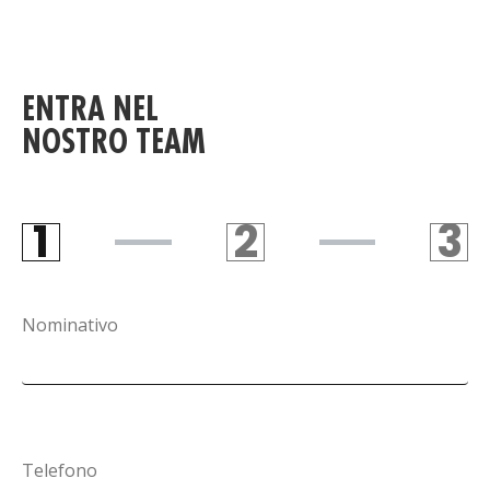
ENTRA NEL
NOSTRO TEAM
1
2
3
STEP 1
STEP 2
S
Nominativo
Telefono