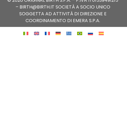
© 2026 ORIGINAL BIRTH S.P.A. – P.IVA IT01539491215
– BIRTH@BIRTH.IT SOCIETÀ A SOCIO UNICO
SOGGETTA AD ATTIVITÀ DI DIREZIONE E
COORDINAMENTO DI EMERA S.P.A.