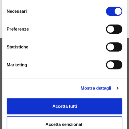
Selezione
Necessari
del
consenso
Preferenze
Statistiche
ORIGINAL BIRTH
CONTATTACI
Marketing
Mostra dettagli
+39 081 506 2506
BIRTH@BIRTH.IT
Accetta tutti
S.S. APPIA KM 192,500 – 81052
Accetta selezionati