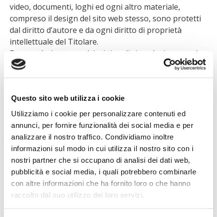
video, documenti, loghi ed ogni altro materiale,
compreso il design del sito web stesso, sono protetti
dal diritto d’autore e da ogni diritto di proprietà
intellettuale del Titolare.
Dunque è vietata qualsiasi tipo di riproduzione, anche
soltanto parziale, del sito web e dei suoi contenuti,
senza il consenso in forma scritta del Titolare.
L’utente è autorizzato unicamente a navigare e a
Questo sito web utilizza i cookie
visualizzare il sito web e tutti i suoi contenuti anche
fruendo dei relativi servizi ivi disponibili.
Utilizziamo i cookie per personalizzare contenuti ed
annunci, per fornire funzionalità dei social media e per
ART. 4 – MARCHI
analizzare il nostro traffico. Condividiamo inoltre
Tutti i marchi e i disegni distintivi presenti sul sito
informazioni sul modo in cui utilizza il nostro sito con i
web, anche relative alle singole attività svolte dal
nostri partner che si occupano di analisi dei dati web,
Titolare, sono esclusiva del Titolare medesimo o delle
pubblicità e social media, i quali potrebbero combinarle
società a lui referenti.
con altre informazioni che ha fornito loro o che hanno
Il Titolare ha la facoltà di fare uso esclusivo di tali
raccolto dal suo utilizzo dei loro servizi.
marchi. Pertanto qualsiasi uso non consentito, non
autorizzato e/o non conforme è severamente vietato