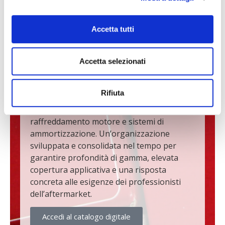
gomma-metallo e plastica ad alta
precisione, copre oltre il
95% del parco
circolante europeo
. Dai modelli storici fino
Accetta tutti
alle più recenti generazioni di veicoli ibridi
ed elettrici, sviluppiamo soluzioni coerenti
Accetta selezionati
con le nuove esigenze della mobilità.
La nostra offerta si articola in quattro
Rifiuta
macrofamiglie strategiche: sterzo e
sospensione, sottotelaio e motore,
raffreddamento motore e sistemi di
ammortizzazione. Un’organizzazione
sviluppata e consolidata nel tempo per
garantire profondità di gamma, elevata
copertura applicativa e una risposta
concreta alle esigenze dei professionisti
dell’aftermarket.
Accedi al catalogo digitale