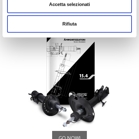
CATALOGO AMMORTIZZATORI
Accetta selezionati
SHOCK ABSORBER
Rifiuta
GO NOW!