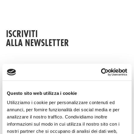
ISCRIVITI
ALLA NEWSLETTER
Desidero iscrivermi alla newsletter per ricevere tutte
le informazioni aggiornate sull'attività di Original
Birth relative a fiere, eventi, prodotti, news.
Questo sito web utilizza i cookie
Utilizziamo i cookie per personalizzare contenuti ed
Nominativo
annunci, per fornire funzionalità dei social media e per
analizzare il nostro traffico. Condividiamo inoltre
informazioni sul modo in cui utilizza il nostro sito con i
nostri partner che si occupano di analisi dei dati web,