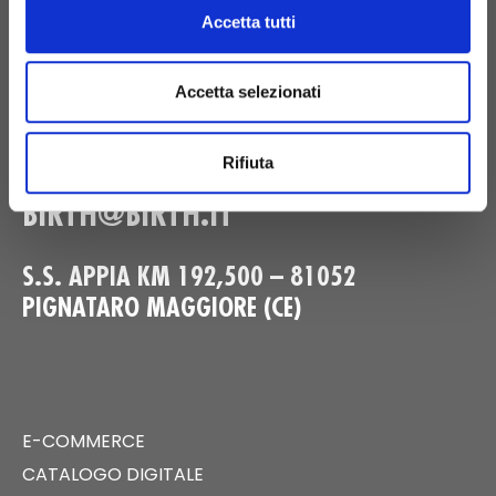
ORIGINAL BIRTH
Accetta tutti
CONTATTACI
Accetta selezionati
Rifiuta
+39 081 506 2506
BIRTH@BIRTH.IT
S.S. APPIA KM 192,500 – 81052
PIGNATARO MAGGIORE (CE)
E-COMMERCE
CATALOGO DIGITALE