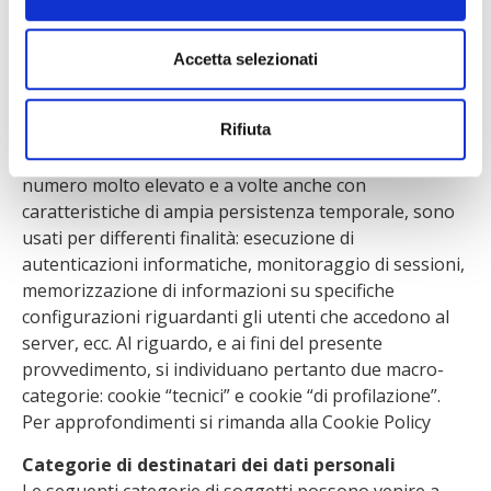
navigazione su un sito, l’utente può ricevere sul suo
terminale anche cookie che vengono inviati da siti o da
web server diversi (c.d. “terze parti”), sui quali possono
Accetta selezionati
risiedere alcuni elementi (quali, ad esempio, immagini,
mappe, suoni, specifici link a pagine di altri domini)
Rifiuta
presenti sul sito che lo stesso sta visitando. I cookie,
solitamente presenti nei browser degli utenti in
numero molto elevato e a volte anche con
caratteristiche di ampia persistenza temporale, sono
usati per differenti finalità: esecuzione di
autenticazioni informatiche, monitoraggio di sessioni,
memorizzazione di informazioni su specifiche
configurazioni riguardanti gli utenti che accedono al
server, ecc. Al riguardo, e ai fini del presente
provvedimento, si individuano pertanto due macro-
categorie: cookie “tecnici” e cookie “di profilazione”.
Per approfondimenti si rimanda alla Cookie Policy
Categorie di destinatari dei dati personali
Le seguenti categorie di soggetti possono venire a