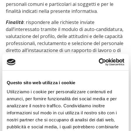
personali comuni e particolari ai soggetti e per le
finalità indicati nella presente informativa.
Finalità
: rispondere alle richieste inviate
dall’interessato tramite il modulo di auto-candidatura,
valutazione del profilo, delle attitudini e delle capacità
professionali, reclutamento e selezione del personale
diretto all’instaurazione di un rapporto di lavoro o di
collaborazione con il Titolare.
Base Giuridica
: legittimo interesse, il trattamento è
necessario per valutare e rispondere alla candidatura;
per l’esecuzione di misure precontrattuali adottate su
Questo sito web utilizza i cookie
richiesta dell’interessato.
Utilizziamo i cookie per personalizzare contenuti ed
Dati di navigazione del sito web
annunci, per fornire funzionalità dei social media e per
Il presente sito, per il suo corretto funzionamento,
analizzare il nostro traffico. Condividiamo inoltre
acquisisce durante la normale navigazione alcuni dati
informazioni sul modo in cui utilizza il nostro sito con i
personali, tra cui gli indirizzi IP o i nomi a dominio dei
nostri partner che si occupano di analisi dei dati web,
computer utilizzati dagli utenti che si connettono al
pubblicità e social media, i quali potrebbero combinarle