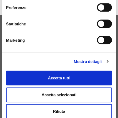
Preferenze
Statistiche
ORIGINAL BIRTH
CONTATTACI
Marketing
Mostra dettagli
+39 081 506 2506
BIRTH@BIRTH.IT
Accetta tutti
S.S. APPIA KM 192,500 – 81052
Accetta selezionati
PIGNATARO MAGGIORE (CE)
Rifiuta