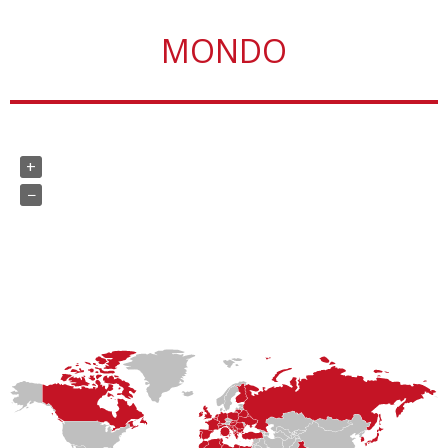
MONDO
+
−