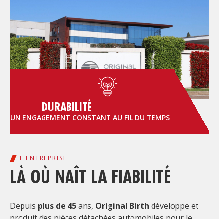
DURABILITÉ
ADO
UN ENGAGEMENT CONSTANT AU FIL DU TEMPS
L'ENTREPRISE
LÀ OÙ NAÎT LA FIABILITÉ
Depuis
plus de 45
ans,
Original Birth
développe et
produit des pièces détachées automobiles pour le