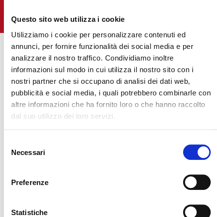
Questo sito web utilizza i cookie
TOUTES LES ACTUALITÉS
Utilizziamo i cookie per personalizzare contenuti ed
annunci, per fornire funzionalità dei social media e per
analizzare il nostro traffico. Condividiamo inoltre
informazioni sul modo in cui utilizza il nostro sito con i
nostri partner che si occupano di analisi dei dati web,
pubblicità e social media, i quali potrebbero combinarle con
altre informazioni che ha fornito loro o che hanno raccolto
TOUS LES
dal suo utilizzo dei loro servizi.
ÉVÉNEMENTS
Selezione
Necessari
del
consenso
1
11
Preferenze
2
Novembre,
2026
26 Mai 2026
1
Statistiche
ROME