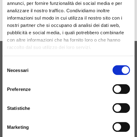
annunci, per fornire funzionalità dei social media e per
analizzare il nostro traffico. Condividiamo inoltre
informazioni sul modo in cui utilizza il nostro sito con i
nostri partner che si occupano di analisi dei dati web,
pubblicità e social media, i quali potrebbero combinarle
con altre informazioni che ha fornito loro o che hanno
raccolto dal suo utilizzo dei loro servizi.
ORIGINAL BIRTH
Selezione
CONTATTACI
Necessari
del
consenso
Preferenze
+39 081 506 2506
Statistiche
BIRTH@BIRTH.IT
Marketing
S.S. APPIA KM 192,500 – 81052