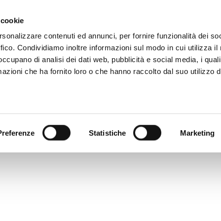
 081 506 2506
SCRIVI
DOVE SIAMO
 cookie
rsonalizzare contenuti ed annunci, per fornire funzionalità dei so
ffico. Condividiamo inoltre informazioni sul modo in cui utilizza il 
CATALOGO DIGITALE
TECALLIAN
 occupano di analisi dei dati web, pubblicità e social media, i qual
azioni che ha fornito loro o che hanno raccolto dal suo utilizzo d
Preferenze
Statistiche
Marketing