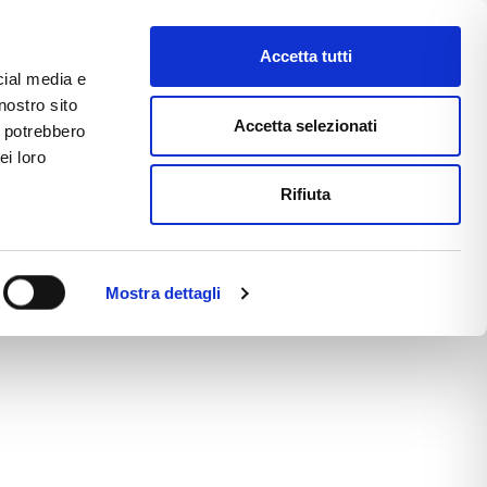
Accetta tutti
cial media e
nostro sito
CE
E-COMMERCE
FAST NEWS
Accetta selezionati
i potrebbero
ei loro
Rifiuta
Mostra dettagli