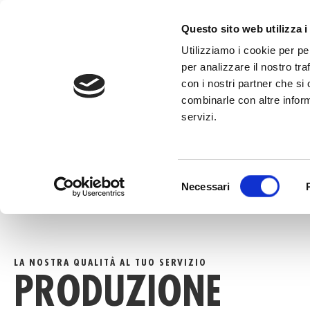
al
contenuto
CHIAMA +39
Questo sito web utilizza i
Utilizziamo i cookie per pe
per analizzare il nostro tra
con i nostri partner che si
combinarle con altre inform
servizi.
HOME
»
PRODUZIONE
Selezione
Necessari
del
consenso
LA NOSTRA QUALITÀ AL TUO SERVIZIO
PRODUZIONE