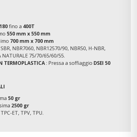
180
fino a
400T
imo
550 mm x 550 mm
simo
700 mm x 700 mm
te: SBR, NBR7060, NBR12570/90, NBR50, H-NBR,
 NATURALE 75/70/65/60/55.
IN TERMOPLASTICA
: Pressa a soffiaggio
DSEI 50
LI
nima
50 gr
ssima
2500 gr
: TPC-ET, TPV, TPU.