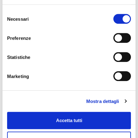
Selezione
Necessari
del
(PD
consenso
Preferenze
Statistiche
CERTIFICATO EAC PER I MERCATI DELL’UNIONE
Marketing
ECONOMICA EURASIATICA
Mostra dettagli
(PD
Accetta tutti