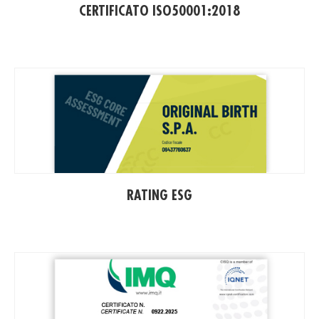
CERTIFICATO ISO50001:2018
(PD
RATING ESG
(PD