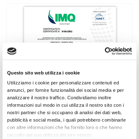
(PD
SISTEMA DI GESTIONE PER LA QUALITÀ ISO
9001:2015
Questo sito web utilizza i cookie
Utilizziamo i cookie per personalizzare contenuti ed
annunci, per fornire funzionalità dei social media e per
(PD
analizzare il nostro traffico. Condividiamo inoltre
informazioni sul modo in cui utilizza il nostro sito con i
nostri partner che si occupano di analisi dei dati web,
pubblicità e social media, i quali potrebbero combinarle
con altre informazioni che ha fornito loro o che hanno
raccolto dal suo utilizzo dei loro servizi.