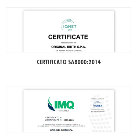
(PD
CERTIFICATO SA8000:2014
(PD