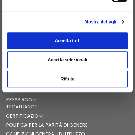
S.S. APPIA KM 192,500 – 81052
PIGNATARO MAGGIORE (CE)
Mostra dettagli
Accetta tutti
E-COMMERCE
Accetta selezionati
CATALOGO DIGITALE
NEWS
Rifiuta
EVENTI
FAST NEWS
PRESS ROOM
TECALLIANCE
CERTIFICAZIONI
POLITICA PER LA PARITÀ DI GENERE
CONDIZIONI GENERALI DI UTILIZZO