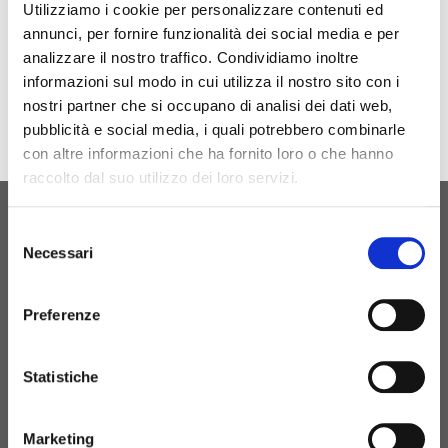
Utilizziamo i cookie per personalizzare contenuti ed
Catalogo
annunci, per fornire funzionalità dei social media e per
analizzare il nostro traffico. Condividiamo inoltre
informazioni sul modo in cui utilizza il nostro sito con i
nostri partner che si occupano di analisi dei dati web,
pubblicità e social media, i quali potrebbero combinarle
con altre informazioni che ha fornito loro o che hanno
raccolto dal suo utilizzo dei loro servizi.
Selezione
ORIGINAL BIRTH
Necessari
del
CONTATTACI
consenso
Preferenze
+39 081 506 2506
Statistiche
BIRTH@BIRTH.IT
Marketing