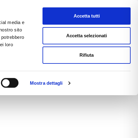
Accetta tutti
cial media e
nostro sito
CE
E-COMMERCE
FAST NEWS
Accetta selezionati
i potrebbero
ei loro
Rifiuta
Mostra dettagli