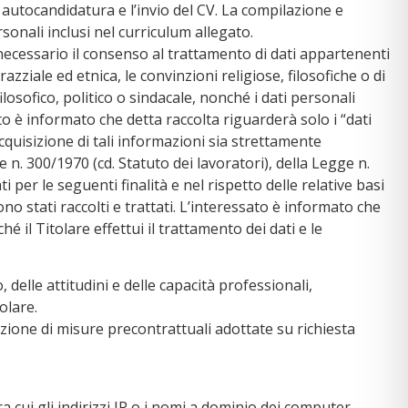
 autocandidatura e l’invio del CV. La compilazione e
rsonali inclusi nel curriculum allegato.
necessario il consenso al trattamento di dati appartenenti
azziale ed etnica, le convinzioni religiose, filosofiche o di
ilosofico, politico o sindacale, nonché i dati personali
to è informato che detta raccolta riguarderà solo i “dati
l’acquisizione di tali informazioni sia strettamente
 n. 300/1970 (cd. Statuto dei lavoratori), della Legge n.
per le seguenti finalità e nel rispetto delle relative basi
o stati raccolti e trattati. L’interessato è informato che
 il Titolare effettui il trattamento dei dati e le
 delle attitudini e delle capacità professionali,
olare.
uzione di misure precontrattuali adottate su richiesta
a cui gli indirizzi IP o i nomi a dominio dei computer