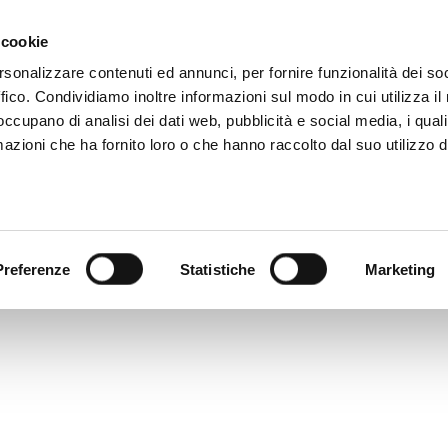
 081 506 2506
SCRIVI
DOVE SIAMO
 cookie
rsonalizzare contenuti ed annunci, per fornire funzionalità dei so
ffico. Condividiamo inoltre informazioni sul modo in cui utilizza il 
CATALOGO DIGITALE
TECALLIAN
 occupano di analisi dei dati web, pubblicità e social media, i qual
azioni che ha fornito loro o che hanno raccolto dal suo utilizzo d
Preferenze
Statistiche
Marketing