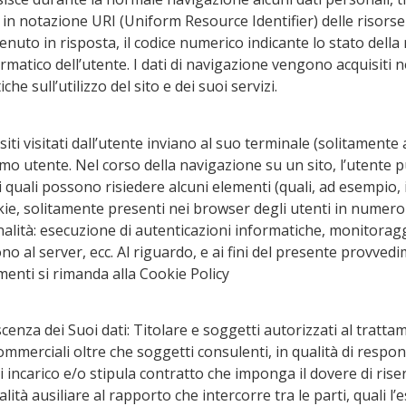
zi in notazione URI (Uniform Resource Identifier) delle risorse 
enuto in risposta, il codice numerico indicante lo stato della r
matico dell’utente. I dati di navigazione vengono acquisiti non
he sull’utilizzo del sito e dei suoi servizi.
i siti visitati dall’utente inviano al suo terminale (solitame
desimo utente. Nel corso della navigazione su un sito, l’uten
 sui quali possono risiedere alcuni elementi (quali, ad esempio,
ookie, solitamente presenti nei browser degli utenti in numero
nalità: esecuzione di autenticazioni informatiche, monitorag
ono al server, ecc. Al riguardo, e ai fini del presente provv
menti si rimanda alla Cookie Policy
nza dei Suoi dati: Titolare e soggetti autorizzati al trattame
commerciali oltre che soggetti consulenti, in qualità di respons
di incarico e/o stipula contratto che imponga il dovere di ri
lità ausiliare al rapporto che intercorre tra le parti, quali l’