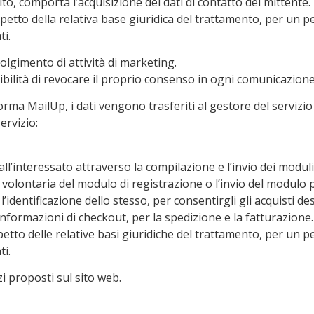
ito, comporta l’acquisizione dei dati di contatto del mittente.
rispetto della relativa base giuridica del trattamento, per un
ti.
volgimento di attività di marketing.
ibilità di revocare il proprio consenso in ogni comunicazione
forma MailUp, i dati vengono trasferiti al gestore del servizio
ervizio:
ll’interessato attraverso la compilazione e l’invio dei moduli
e volontaria del modulo di registrazione o l’invio del modulo p
l’identificazione dello stesso, per consentirgli gli acquisti d
informazioni di checkout, per la spedizione e la fatturazione.
ispetto delle relative basi giuridiche del trattamento, per u
ti.
zi proposti sul sito web.