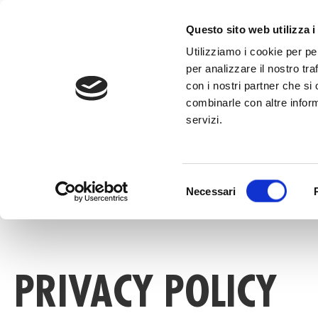
al
contenuto
CHIAMA +39
Questo sito web utilizza i
Utilizziamo i cookie per pe
per analizzare il nostro tra
con i nostri partner che si
combinarle con altre inform
servizi.
HOME
»
PRIVACY POLICY
Selezione
Necessari
del
consenso
PRIVACY POLICY