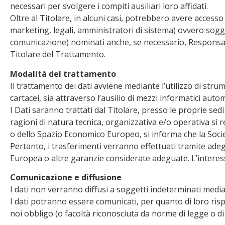
necessari per svolgere i compiti ausiliari loro affidati.
Oltre al Titolare, in alcuni casi, potrebbero avere access
marketing, legali, amministratori di sistema) ovvero soggett
comunicazione) nominati anche, se necessario, Responsabi
Titolare del Trattamento.
Modalità del trattamento
Il trattamento dei dati avviene mediante l’utilizzo di str
cartacei, sia attraverso l’ausilio di mezzi informatici auto
I Dati saranno trattati dal Titolare, presso le proprie se
ragioni di natura tecnica, organizzativa e/o operativa si r
o dello Spazio Economico Europeo, si informa che la Societ
Pertanto, i trasferimenti verranno effettuati tramite ade
Europea o altre garanzie considerate adeguate. L’interess
Comunicazione e diffusione
I dati non verranno diffusi a soggetti indeterminati medi
I dati potranno essere comunicati, per quanto di loro risp
noi obbligo (o facoltà riconosciuta da norme di legge o d