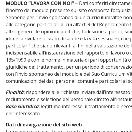
MODULO “LAVORA CON NOI”
– Dati conferiti direttame
l’inoltro del modulo presente sul sito comporta l’acquisizio
Sebbene per l’invio spontaneo di un curriculum vitae non 
alle categorie particolari di cui all’art. 9 del Regolamento 
altro genere, le opinioni politiche, l’adesione a partiti, si
idonei a rivelare lo stato di salute e la vita sessuale), c
particolari” che siano rilevanti ai fini della valutazione de
indispensabile all’instaurazione del rapporto di lavoro o d
135/1990 e con le norme in materia di pari opportunità o vo
giuridiche del trattamento, per un periodo di conservazion
con l’invio spontaneo del modulo e del Suo Curriculum Vitae
comunicazioni dei dati personali comuni e particolari ai sog
Finalità
: rispondere alle richieste inviate dall’interessato
reclutamento e selezione del personale diretto all’instaur
Base Giuridica
: legittimo interesse, il trattamento è nec
dell’interessato.
Dati di navigazione del sito web
Il presente sito, per il suo corretto funzionamento, acquis