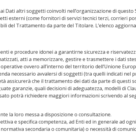
o ai Dati altri soggetti coinvolti nell’organizzazione di ques
i esterni (come fornitori di servizi tecnici terzi, corrieri p
li del Trattamento da parte del Titolare. L’elenco aggiorna
umenti e procedure idonei a garantirne sicurezza e riservate
matizzati, atti a memorizzare, gestire e trasmettere i dati stes
di operative ovvero all’interno del territorio dell’Unione E
enda necessario avvalersi di soggetti (tra quelli indicati nel 
à assicurerà che il trattamento dei dati da parte di questi s
guate garanzie, quali decisioni di adeguatezza, modelli di 
ato potrà richiedere maggiori informazioni scrivendo al seg
ante la loro messa a disposizione o consultazione.
ettiva e specifica competenza, ad Enti ed in generale ad ogni
i normativa secondaria o comunitaria) o necessità di comuni