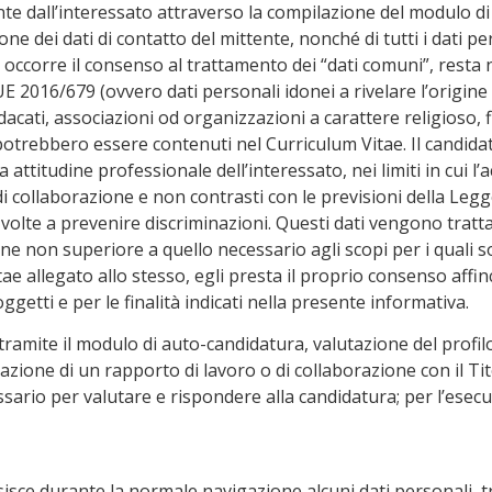
nte dall’interessato attraverso la compilazione del modulo di
ne dei dati di contatto del mittente, nonché di tutti i dati pe
occorre il consenso al trattamento dei “dati comuni”, resta 
UE 2016/679 (ovvero dati personali idonei a rivelare l’origine r
ndacati, associazioni od organizzazioni a carattere religioso, f
he potrebbero essere contenuti nel Curriculum Vitae. Il candida
lla attitudine professionale dell’interessato, nei limiti in cui 
i collaborazione e non contrasti con le previsioni della Legge
lte a prevenire discriminazioni. Questi dati vengono trattati 
e non superiore a quello necessario agli scopi per i quali son
 allegato allo stesso, egli presta il proprio consenso affinché
getti e per le finalità indicati nella presente informativa.
 tramite il modulo di auto-candidatura, valutazione del profilo,
azione di un rapporto di lavoro o di collaborazione con il Tit
essario per valutare e rispondere alla candidatura; per l’esec
isce durante la normale navigazione alcuni dati personali, tr