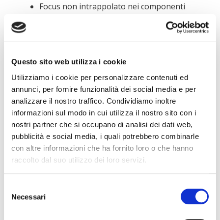
Focus non intrappolato nei componenti
modali o interattivi.
Livello AA = Minimo richiesto per legge in UE dal
28/06/2025
Questo sito web utilizza i cookie
Vai al sito Humankey
Utilizziamo i cookie per personalizzare contenuti ed
download
annunci, per fornire funzionalità dei social media e per
analizzare il nostro traffico. Condividiamo inoltre
informazioni sul modo in cui utilizza il nostro sito con i
nostri partner che si occupano di analisi dei dati web,
pubblicità e social media, i quali potrebbero combinarle
con altre informazioni che ha fornito loro o che hanno
raccolto dal suo utilizzo dei loro servizi.
Selezione
Necessari
del
consenso