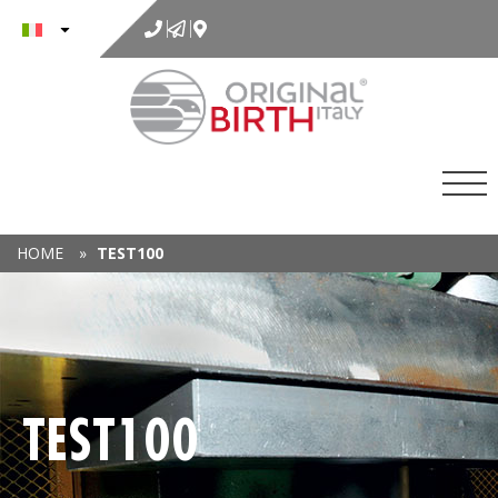
al
contenuto
HOME
»
TEST100
TEST100