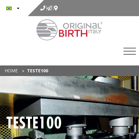
para
o
conteúdo
HOME
»
TESTE100
TESTE100