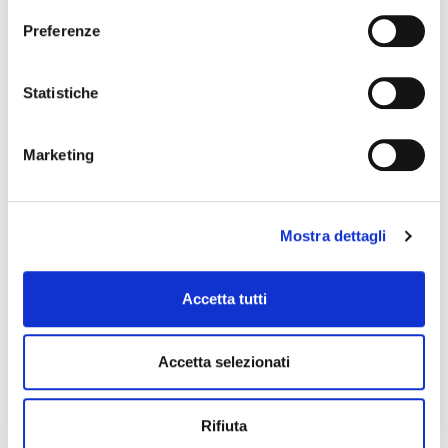
Preferenze
Statistiche
Marketing
Mostra dettagli
TÍTULO DO SLIDE 2
SLIDE 2 DA LEGENDA
Accetta tutti
O
conteúdo
deve ser interpretável por
tecnologias assistivas.
Accetta selezionati
– Código HTML compatível e semanticamente
correto.
Rifiuta
– Funções
ARIA
* usadas corretamente (para