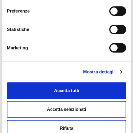
consenso
Preferenze
Statistiche
Marketing
Mostra dettagli
TÍTULO DE LA DIAPOSITIVA
2
Accetta tutti
SUBTÍTULO DIAPOSITIVA 2
El
contenido
debe ser interpretable por
Accetta selezionati
tecnologías de asistencia.
– Código HTML compatible y semánticamente
Rifiuta
correcto.