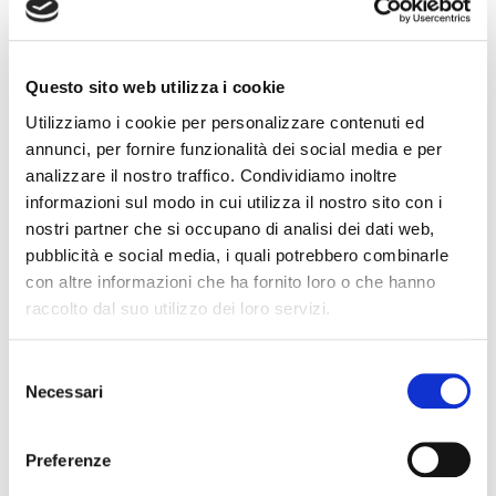
Europa.
La vasta produzione di flange
termostatiche e filtri di distribuzione è una
Questo sito web utilizza i cookie
delle più importanti del settore e la
Utilizziamo i cookie per personalizzare contenuti ed
saldatura viene eseguita mediante lama
annunci, per fornire funzionalità dei social media e per
calda, ultrasuoni e vibrazioni.
analizzare il nostro traffico. Condividiamo inoltre
· Saldatrice: vibrazione, ultrasuoni,
informazioni sul modo in cui utilizza il nostro sito con i
rotofrizione n°2 a lama calda – con
nostri partner che si occupano di analisi dei dati web,
macchine di test;
pubblicità e social media, i quali potrebbero combinarle
con altre informazioni che ha fornito loro o che hanno
Capacità di produzione:
raccolto dal suo utilizzo dei loro servizi.
4,5 MILIONI DI PEZZI ALL’ANNO
· Il peso della pressa varia da 50 a 500
Selezione
tonnellate
Necessari
del
· Capacità di lavorazione minima 270 mm x
consenso
270 mm
Preferenze
· Capacità massima di lavorazione 900 mm x