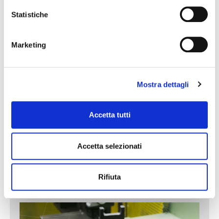
800 mm
· Apertura massima stampo 900 mm
Statistiche
· Capacità di produzione in PS da 10 ga 1800
g
Marketing
· Pressa per
stampaggio ad iniezione
· Materie prime utilizzate: PVC, PA6,
PA6T6IFV, PA6MD, PA66, PA66FV, TPV,
Mostra dettagli
PBT, PP, PPS, PPFV, PE, ABS, PUR, PS, TPC-
ET, POM.
Accetta tutti
Accetta selezionati
Rifiuta