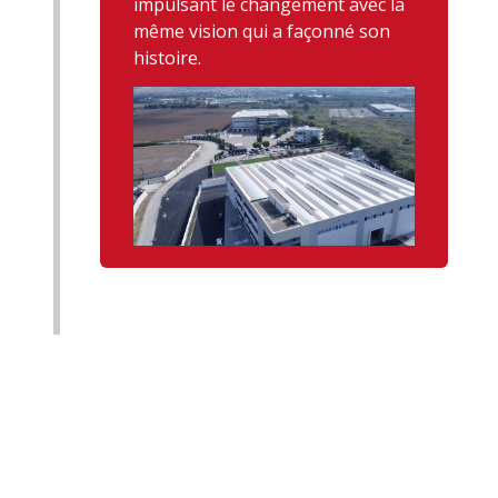
impulsant le changement avec la
même vision qui a façonné son
histoire.