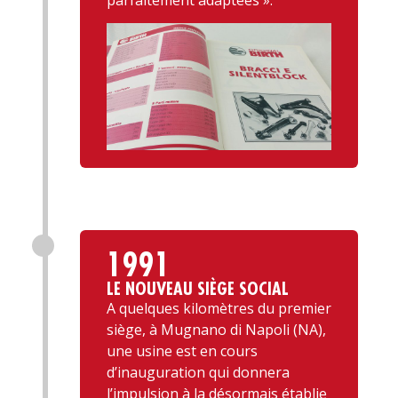
parfaitement adaptées ».
1991
LE NOUVEAU SIÈGE SOCIAL
A quelques kilomètres du premier
siège, à Mugnano di Napoli (NA),
une usine est en cours
d’inauguration qui donnera
l’impulsion à la désormais établie