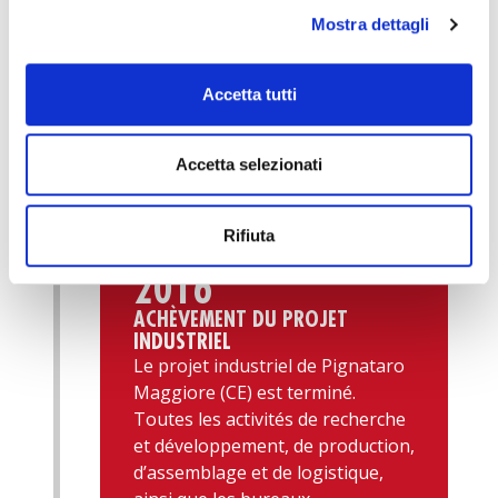
Mostra dettagli
Accetta tutti
Accetta selezionati
Rifiuta
2016
ACHÈVEMENT DU PROJET
INDUSTRIEL
Le projet industriel de Pignataro
Maggiore (CE) est terminé.
Toutes les activités de recherche
et développement, de production,
d’assemblage et de logistique,