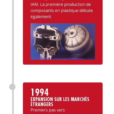
IAM. La première production de
composants en plastique débute
également.
1994
EXPANSION SUR LES MARCHÉS
ÉTRANGERS
Premiers pas vers