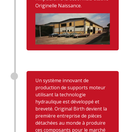
Originelle Naissance.
Un système innovant de
production de supports moteur
utilisant la technologie
hydraulique est développé et
breveté. Original Birth devient la
première entreprise de pièces
détachées au monde à produire
ces composants pour le marché