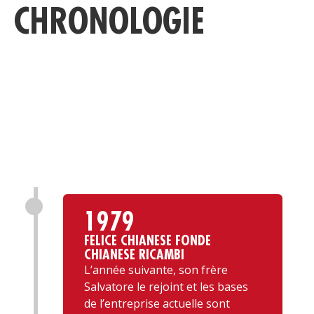
CHRONOLOGIE
C
1979
FELICE CHIANESE FONDE
CHIANESE RICAMBI
L’année suivante, son frère
Salvatore le rejoint et les bases
de l’entreprise actuelle sont