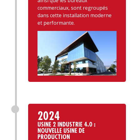
ainsi que les bureaux
commerciaux, sont regroupés
dans cette installation moderne
et performante.
2024
USINE 2 INDUSTRIE 4.0 :
NOUVELLE USINE DE
PRODUCTION