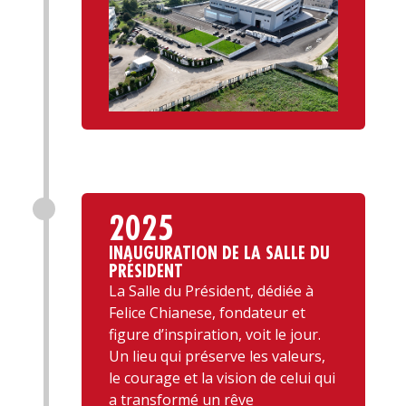
2025
INAUGURATION DE LA SALLE DU
PRÉSIDENT
La Salle du Président, dédiée à
Felice Chianese, fondateur et
figure d’inspiration, voit le jour.
Un lieu qui préserve les valeurs,
le courage et la vision de celui qui
a transformé un rêve