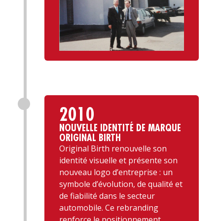
2010
NOUVELLE IDENTITÉ DE MARQUE
ORIGINAL BIRTH
Original Birth renouvelle son
identité visuelle et présente son
nouveau logo d’entreprise : un
symbole d’évolution, de qualité et
de fiabilité dans le secteur
automobile. Ce rebranding
renforce le positionnement