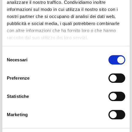
analizzare il nostro traffico. Condividiamo inoltre
informazioni sul modo in cui utilizza il nostro sito con i
nostri partner che si occupano di analisi dei dati web,
pubblicità e social media, i quali potrebbero combinarle
con altre informazioni che ha fornito loro o che hanno
raccolto dal suo utilizzo dei loro servizi.
2013
ACQUISITION DU TIMBRE D'ART
Selezione
DE TURIN
Necessari
del
L’acquisition d’Art Stamp, basée à
consenso
Alpignano (Turin), a
considérablement dynamisé la
Preferenze
production de supports
d’amortisseurs, produit phare de
Statistiche
l’entreprise. L’entreprise a ainsi
pu approvisionner non
seulement le marché IAM, mais
Marketing
aussi le marché OEM.