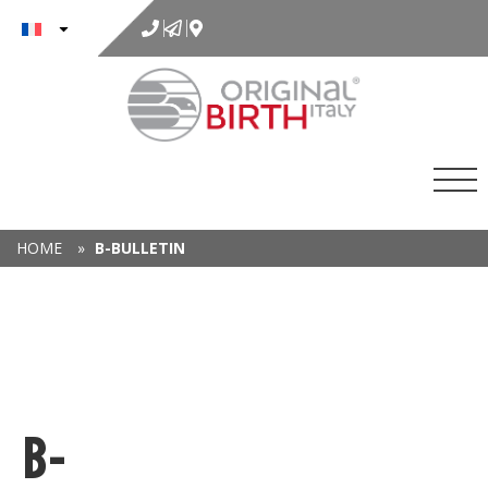
au
contenu
HOME
»
B-BULLETIN
B-