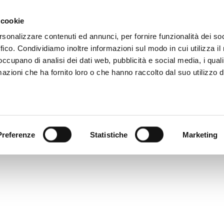
 +39 081 506 2506
TU ÉCRIS
OÙ NOUS SOMMES
 cookie
rsonalizzare contenuti ed annunci, per fornire funzionalità dei so
ffico. Condividiamo inoltre informazioni sul modo in cui utilizza il 
CATALOGUE NUMÉRIQUE
TECALLIAN
 occupano di analisi dei dati web, pubblicità e social media, i qual
azioni che ha fornito loro o che hanno raccolto dal suo utilizzo d
Preferenze
Statistiche
Marketing