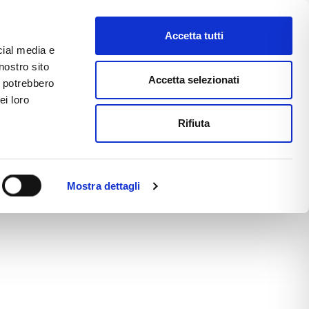
Accetta tutti
cial media e
nostro sito
CE
E-COMMERCE
FAST NEWS
Accetta selezionati
i potrebbero
ei loro
Rifiuta
Mostra dettagli