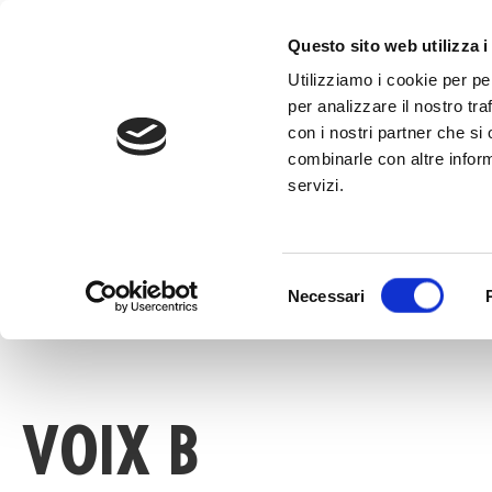
au
contenu
APPELEZ LE
Questo sito web utilizza i
Utilizziamo i cookie per pe
per analizzare il nostro tra
con i nostri partner che si
combinarle con altre inform
servizi.
HOME
»
VOIX B
Selezione
Necessari
del
consenso
VOIX B