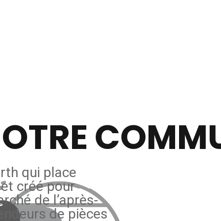
 NOTRE COMM
irth qui place
et créé pour
rché de l’après-
vendeurs de pièces