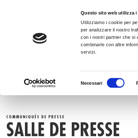
au
contenu
APPELEZ LE
Questo sito web utilizza i
Utilizziamo i cookie per pe
per analizzare il nostro tra
con i nostri partner che si
combinarle con altre inform
servizi.
HOME
»
SALLE DE PRESSE
Selezione
Necessari
del
consenso
COMMUNIQUÉS DE PRESSE
SALLE DE PRESSE