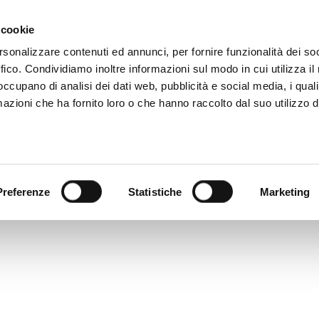
 +39 081 506 2506
TU ÉCRIS
OÙ NOUS SOMMES
 cookie
rsonalizzare contenuti ed annunci, per fornire funzionalità dei so
ffico. Condividiamo inoltre informazioni sul modo in cui utilizza il 
CATALOGUE NUMÉRIQUE
TECALLIAN
 occupano di analisi dei dati web, pubblicità e social media, i qual
azioni che ha fornito loro o che hanno raccolto dal suo utilizzo d
Preferenze
Statistiche
Marketing