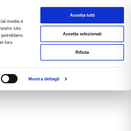
Accetta tutti
cial media e
nostro sito
CE
E-COMMERCE
FAST NEWS
Accetta selezionati
i potrebbero
ei loro
Rifiuta
Mostra dettagli