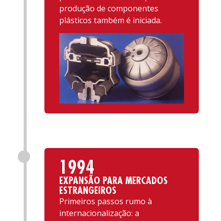
produção de componentes
plásticos também é iniciada.
1994
EXPANSÃO PARA MERCADOS
ESTRANGEIROS
Primeiros passos rumo à
internacionalização: a