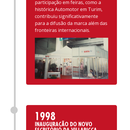
participação em feiras, como a
histórica Automotor em Turim,
contribuiu significativamente
para a difusão da marca além das
fronteiras internacionais.
1998
INAUGURAÇÃO DO NOVO
ESCRITÓRIO DA VILLARICCA