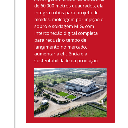
de 60.000 metros quadrados, ela
integra robôs para projeto de
moldes, moldagem por injeção e
sopro e soldagem MIG, com
interconexão digital completa
para reduzir o tempo de
lançamento no mercado,
aumentar a eficiência e a
sustentabilidade da produção.