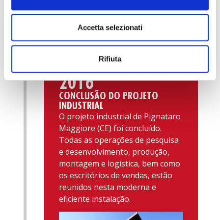
Accetta selezionati
Rifiuta
2016
CONCLUSÃO DO PROJETO
INDUSTRIAL
O projeto industrial de Pignataro
Maggiore (CE) foi concluído.
Todas as operações de pesquisa
e desenvolvimento, produção,
montagem e logística, bem como
os escritórios de vendas, estão
reunidos nesta moderna e
eficiente instalação.