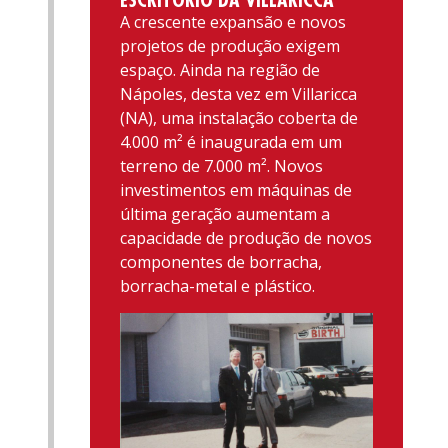
A crescente expansão e novos
projetos de produção exigem
espaço. Ainda na região de
Nápoles, desta vez em Villaricca
(NA), uma instalação coberta de
4.000 m² é inaugurada em um
terreno de 7.000 m². Novos
investimentos em máquinas de
última geração aumentam a
capacidade de produção de novos
componentes de borracha,
borracha-metal e plástico.