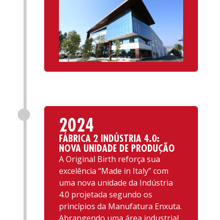
2024
FÁBRICA 2 INDÚSTRIA 4.0:
NOVA UNIDADE DE PRODUÇÃO
A Original Birth reforça sua
excelência “Made in Italy” com
uma nova unidade da Indústria
4.0 projetada segundo os
princípios da Manufatura Enxuta.
Abrangendo uma área industrial