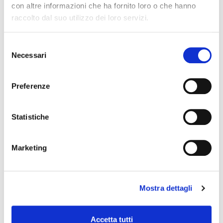
con altre informazioni che ha fornito loro o che hanno
raccolto dal suo utilizzo dei loro servizi.
2013
AQUISIÇÃO DO SELO DE ARTE DE
Selezione
TURIM
Necessari
del
A produção de coxins de
consenso
amortecedor, principal produto
da empresa, recebeu um grande
Preferenze
impulso graças à aquisição da Art
Stamp de Alpignano (Turim). Isso
Statistiche
permitiu que a empresa
abastecesse não apenas o
mercado IAM, mas também o
Marketing
mercado OEM.
Mostra dettagli
Accetta tutti