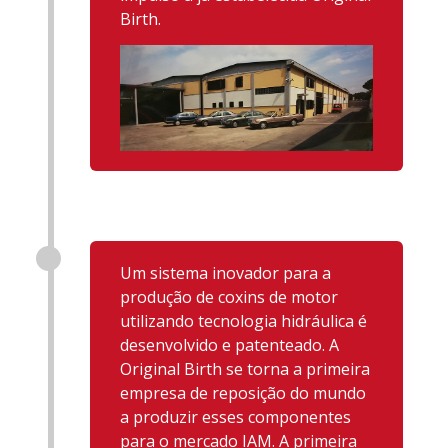
Birth.
Um sistema inovador para a
produção de coxins de motor
utilizando tecnologia hidráulica é
desenvolvido e patenteado. A
Original Birth se torna a primeira
empresa de reposição do mundo
a produzir esses componentes
para o mercado IAM. A primeira