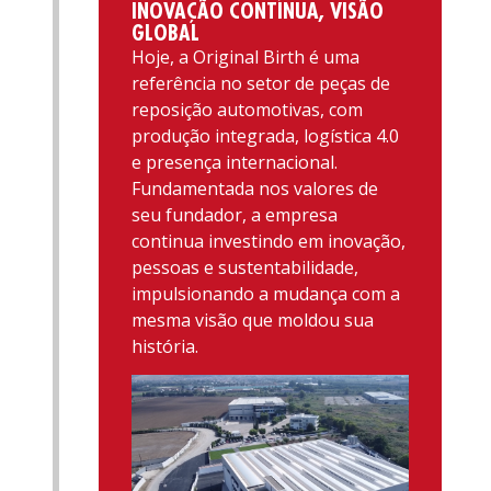
INOVAÇÃO CONTÍNUA, VISÃO
GLOBAL
Hoje, a Original Birth é uma
referência no setor de peças de
reposição automotivas, com
produção integrada, logística 4.0
e presença internacional.
Fundamentada nos valores de
seu fundador, a empresa
continua investindo em inovação,
pessoas e sustentabilidade,
impulsionando a mudança com a
mesma visão que moldou sua
história.