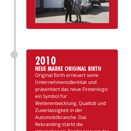
2010
NEUE MARKE ORIGINAL BIRTH
Original Birth erneuert seine
Unternehmensidentität und
präsentiert das neue Firmenlogo:
ein Symbol für
Weiterentwicklung, Qualität und
Zuverlässigkeit in der
Automobilbranche. Das
Rebranding stärkt die