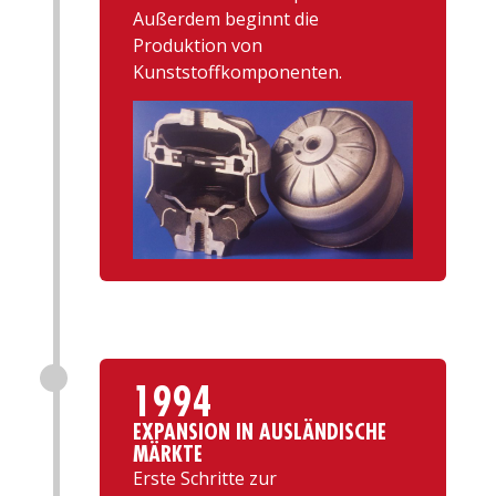
Außerdem beginnt die
Produktion von
Kunststoffkomponenten.
1994
EXPANSION IN AUSLÄNDISCHE
MÄRKTE
Erste Schritte zur