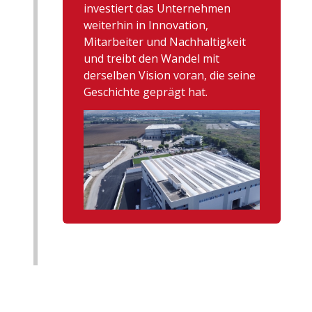
investiert das Unternehmen
weiterhin in Innovation,
Mitarbeiter und Nachhaltigkeit
und treibt den Wandel mit
derselben Vision voran, die seine
Geschichte geprägt hat.