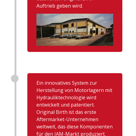
Auftrieb geben wird.
Ein innovatives System zur
Herstellung von Motorlagern mit
Hydrauliktechnologie wird
entwickelt und patentiert.
Original Birth ist das erste
Aftermarket-Unternehmen
weltweit, das diese Komponenten
für den IAM-Markt produziert.