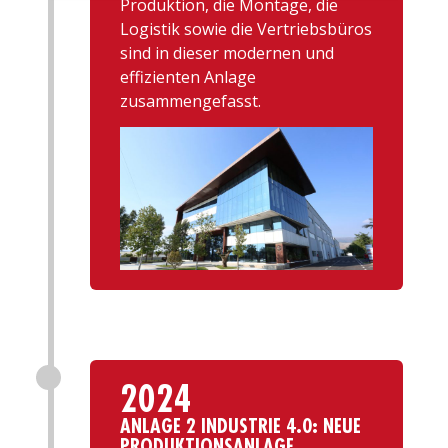
Produktion, die Montage, die
Logistik sowie die Vertriebsbüros
sind in dieser modernen und
effizienten Anlage
zusammengefasst.
2024
ANLAGE 2 INDUSTRIE 4.0: NEUE
PRODUKTIONSANLAGE