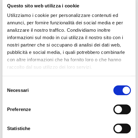
Questo sito web utilizza i cookie
Utilizziamo i cookie per personalizzare contenuti ed
annunci, per fornire funzionalità dei social media e per
analizzare il nostro traffico. Condividiamo inoltre
informazioni sul modo in cui utilizza il nostro sito con i
2013
nostri partner che si occupano di analisi dei dati web,
pubblicità e social media, i quali potrebbero combinarle
ERWERB DER TURINER
con altre informazioni che ha fornito loro o che hanno
KUNSTMARKE
raccolto dal suo utilizzo dei loro servizi.
Die Produktion von
Stoßdämpferhalterungen, dem
Flaggschiffprodukt des
Selezione
Unternehmens, erhielt durch die
Necessari
del
Übernahme von Art Stamp in
consenso
Alpignano (Turin) einen
Preferenze
deutlichen Aufschwung. Dadurch
konnte das Unternehmen nicht
nur den IAM-Markt, sondern
Statistiche
auch den OEM-Markt beliefern.