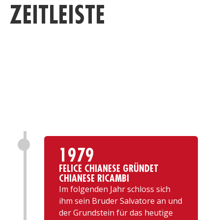
ZEITLEISTE
D
ZE
VE
1979
FELICE CHIANESE GRÜNDET
CHIANESE RICAMBI
Im folgenden Jahr schloss sich
ihm sein Bruder Salvatore an und
der Grundstein für das heutige