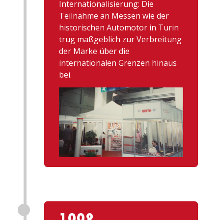
Internationalisierung: Die
Teilnahme an Messen wie der
historischen Automotor in Turin
trug maßgeblich zur Verbreitung
der Marke über die
internationalen Grenzen hinaus
bei.