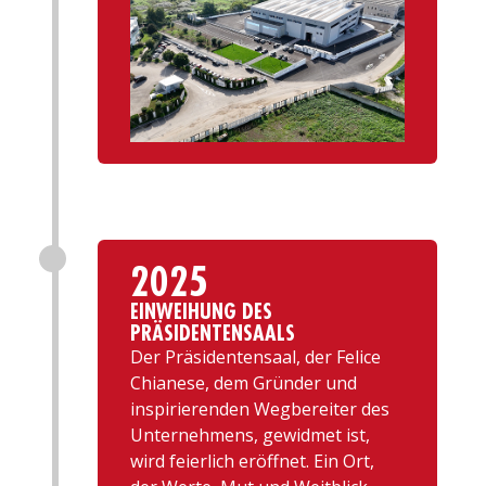
2025
EINWEIHUNG DES
PRÄSIDENTENSAALS
Der Präsidentensaal, der Felice
Chianese, dem Gründer und
inspirierenden Wegbereiter des
Unternehmens, gewidmet ist,
wird feierlich eröffnet. Ein Ort,