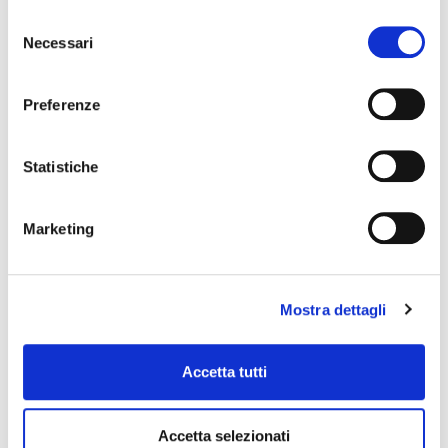
Selezione
DISTRIBUTION
Necessari
del
consenso
Preferenze
COMPOSANTS DE CHAUFFAGE
Statistiche
Marketing
PÉDALES ET ACCESSOIRES
Mostra dettagli
SYSTÈME DE FIXATION
Accetta tutti
Accetta selezionati
ÉLÉMENTS DE FIXATION