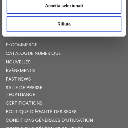
SS APPIA KM 192 500 – 81052
Accetta selezionati
PIGNATARO MAGGIORE (CE)
Rifiuta
E-COMMERCE
CATALOGUE NUMÉRIQUE
NOUVELLES
ÉVÉNEMENTS
FAST NEWS
SALLE DE PRESSE
TECALLIANCE
CERTIFICATIONS
POLITIQUE D’ÉGALITÉ DES SEXES
CONDITIONS GÉNÉRALES D’UTILISATION