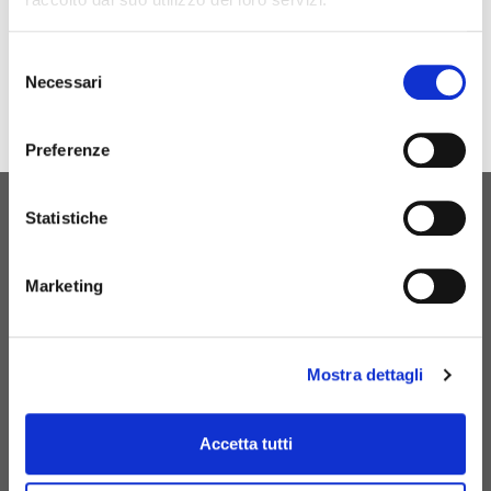
Selezione
Necessari
del
consenso
Preferenze
Statistiche
NAISSANCE ORIGINELLE
CONTACTEZ-NOUS
Marketing
Mostra dettagli
+39 081 506 2506
BIRTH@BIRTH.IT
Accetta tutti