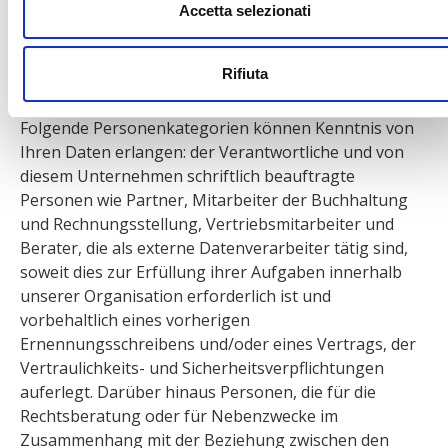
Accetta selezionati
Cookies“. Weitere Informationen finden Sie in der
Cookie-Richtlinie
Rifiuta
Kategorien von Empfängern personenbezogener
Daten
Folgende Personenkategorien können Kenntnis von
Ihren Daten erlangen: der Verantwortliche und von
diesem Unternehmen schriftlich beauftragte
Personen wie Partner, Mitarbeiter der Buchhaltung
und Rechnungsstellung, Vertriebsmitarbeiter und
Berater, die als externe Datenverarbeiter tätig sind,
soweit dies zur Erfüllung ihrer Aufgaben innerhalb
unserer Organisation erforderlich ist und
vorbehaltlich eines vorherigen
Ernennungsschreibens und/oder eines Vertrags, der
Vertraulichkeits- und Sicherheitsverpflichtungen
auferlegt. Darüber hinaus Personen, die für die
Rechtsberatung oder für Nebenzwecke im
Zusammenhang mit der Beziehung zwischen den