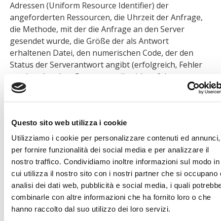
Adressen (Uniform Resource Identifier) der
angeforderten Ressourcen, die Uhrzeit der Anfrage,
die Methode, mit der die Anfrage an den Server
gesendet wurde, die Größe der als Antwort
erhaltenen Datei, den numerischen Code, der den
Status der Serverantwort angibt (erfolgreich, Fehler
usw.) und andere Parameter, die sich auf das
Betriebssystem und die Computerumgebung des
Benutzers beziehen. Navigationsdaten werden nicht
zur Identifizierung des Benutzers gesammelt,
Questo sito web utilizza i cookie
sondern ausschließlich zum Zweck der anonymen
Erfassung statistischer Informationen zur Nutzung
Utilizziamo i cookie per personalizzare contenuti ed annunci,
der Website und ihrer Dienste.
per fornire funzionalità dei social media e per analizzare il
nostro traffico. Condividiamo inoltre informazioni sul modo in
Plätzchen
cui utilizza il nostro sito con i nostri partner che si occupano 
Cookies sind kleine Textdateien, die von einem
analisi dei dati web, pubblicità e social media, i quali potrebb
Benutzer besuchte Websites an sein Endgerät
combinarle con altre informazioni che ha fornito loro o che
(normalerweise den Browser) senden und dort
hanno raccolto dal suo utilizzo dei loro servizi.
gespeichert werden. Beim nächsten Besuch desselben