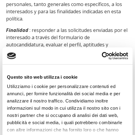
personales, tanto generales como específicos, a los
interesados y para las finalidades indicadas en esta
política.
Finalidad
: responder a las solicitudes enviadas por el
interesado a través del formulario de
autocandidatura, evaluar el perfil, aptitudes y
competencias profesionales, reclutar y seleccionar
personal con vistas a establecer una relación laboral o
de colaboración con el Responsable del Tratamiento.
Base Legal
: Interés legítimo, el tratamiento es
Questo sito web utilizza i cookie
necesario para evaluar y responder a la solicitud; para
Utilizziamo i cookie per personalizzare contenuti ed
la ejecución de medidas precontractuales adoptadas a
annunci, per fornire funzionalità dei social media e per
petición del interesado.
analizzare il nostro traffico. Condividiamo inoltre
Datos de navegación del sitio web
informazioni sul modo in cui utilizza il nostro sito con i
Para su correcto funcionamiento, este sitio recopila
nostri partner che si occupano di analisi dei dati web,
ciertos datos personales durante la navegación
pubblicità e social media, i quali potrebbero combinarle
normal, incluyendo las direcciones IP o los nombres
con altre informazioni che ha fornito loro o che hanno