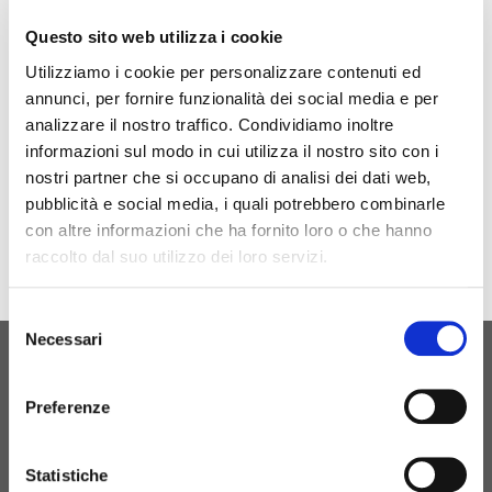
Siamo presenti ad MOTORTEC 2022 20-23 Aprile
Questo sito web utilizza i cookie
2022
Utilizziamo i cookie per personalizzare contenuti ed
Venite a visitarci STAND 5B01
annunci, per fornire funzionalità dei social media e per
analizzare il nostro traffico. Condividiamo inoltre
informazioni sul modo in cui utilizza il nostro sito con i
nostri partner che si occupano di analisi dei dati web,
pubblicità e social media, i quali potrebbero combinarle
con altre informazioni che ha fornito loro o che hanno
raccolto dal suo utilizzo dei loro servizi.
Selezione
Necessari
del
consenso
ORIGINAL BIRTH
Preferenze
CONTATTACI
Statistiche