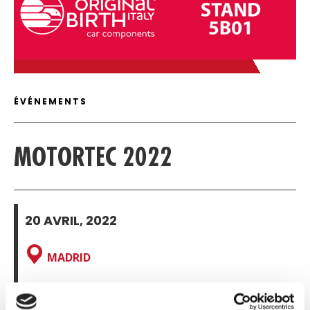
C
DÉTAILS DE L'ARTICLE
ÉVÉNEMENTS
MOTORTEC 2022
20 AVRIL, 2022
MADRID