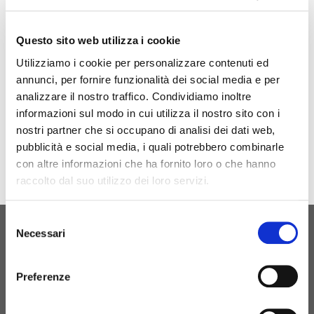
Nous sommes présents au MOTORTEC 2022 du 20
au 23 avril 2022
Questo sito web utilizza i cookie
Venez nous rendre visite au STAND 5B01
Utilizziamo i cookie per personalizzare contenuti ed
annunci, per fornire funzionalità dei social media e per
analizzare il nostro traffico. Condividiamo inoltre
informazioni sul modo in cui utilizza il nostro sito con i
nostri partner che si occupano di analisi dei dati web,
pubblicità e social media, i quali potrebbero combinarle
con altre informazioni che ha fornito loro o che hanno
raccolto dal suo utilizzo dei loro servizi.
Selezione
Necessari
del
NAISSANCE ORIGINELLE
consenso
CONTACTEZ-NOUS
Preferenze