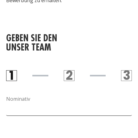
Bewerbung zu erhalten.
GEBEN SIE DEN
UNSER TEAM
1
2
3
STEP 1
STEP 2
S
Nominativ