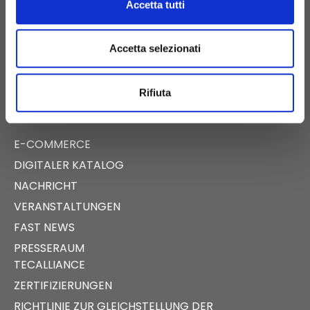
BIRTH@BIRTH.IT
Accetta tutti
SS APPIA KM 192.500 – 81052
Accetta selezionati
PIGNATARO MAGGIORE (CE)
Rifiuta
E-COMMERCE
DIGITALER KATALOG
NACHRICHT
VERANSTALTUNGEN
FAST NEWS
PRESSERAUM
TECALLIANCE
ZERTIFIZIERUNGEN
RICHTLINIE ZUR GLEICHSTELLUNG DER