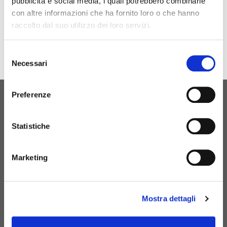
pubblicità e social media, i quali potrebbero combinarle
con altre informazioni che ha fornito loro o che hanno
raccolto dal suo utilizzo dei loro servizi.
Selezione
Necessari
del
consenso
Preferenze
URSPRÜNGLICHE GEBURT
KONTAKTIEREN SIE
Statistiche
UNS
Marketing
Mostra dettagli
+39 081 506 2506