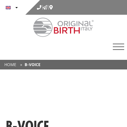
to
content
HOME
»
B-VOICE
B-VOICE