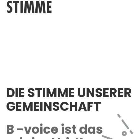
STIMME
D
ZE
VE
DIE STIMME UNSERER
GEMEINSCHAFT
B
-voice ist das