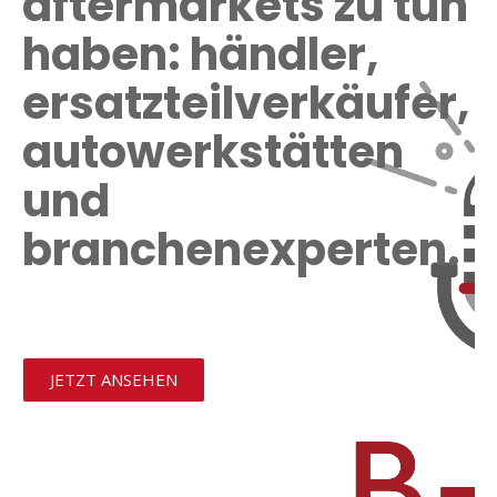
aftermarkets zu tun
haben: händler,
ersatzteilverkäufer,
autowerkstätten
und
branchenexperten.
JETZT ANSEHEN