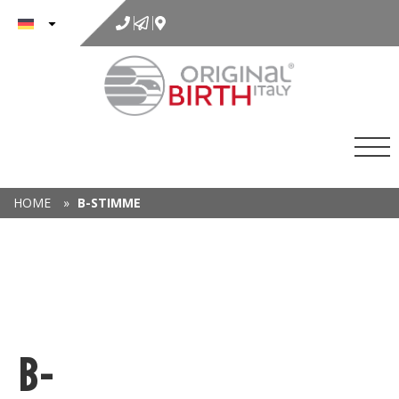
Inhalt
springen
HOME
»
B-STIMME
B-
P