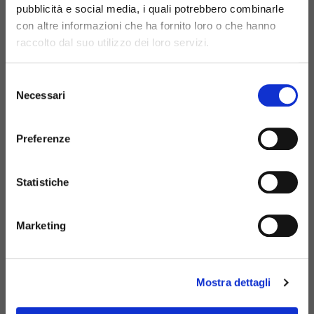
CONTACTEZ-NOUS
pubblicità e social media, i quali potrebbero combinarle
con altre informazioni che ha fornito loro o che hanno
raccolto dal suo utilizzo dei loro servizi.
+39 081 506 2506
Selezione
BIRTH@BIRTH.IT
Necessari
del
consenso
SS APPIA KM 192 500 – 81052
Preferenze
PIGNATARO MAGGIORE (CE)
Statistiche
Marketing
E-COMMERCE
CATALOGUE NUMÉRIQUE
Mostra dettagli
NOUVELLES
ÉVÉNEMENTS