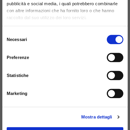
CONTATE-NOS
pubblicità e social media, i quali potrebbero combinarle
con altre informazioni che ha fornito loro o che hanno
raccolto dal suo utilizzo dei loro servizi.
+39 081 506 2506
Selezione
BIRTH@BIRTH.IT
Necessari
del
consenso
SS APPIA KM 192.500 – 81052
Preferenze
PIGNATARO MAGGIORE (CE)
Statistiche
Marketing
E-COMMERCE
CATÁLOGO DIGITAL
Mostra dettagli
NOTÍCIAS
EVENTOS