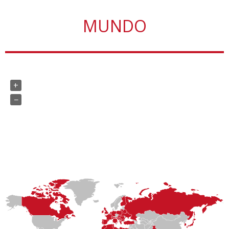
MUNDO
D
+
−