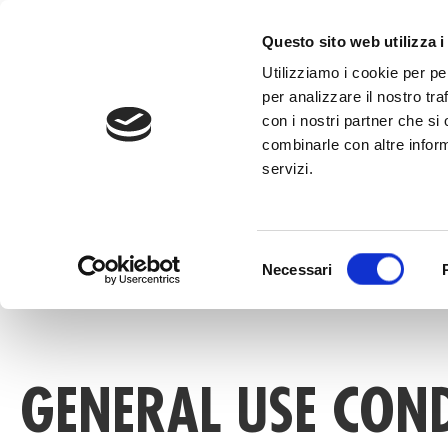
to
content
CALL +39 0
Questo sito web utilizza i
Utilizziamo i cookie per pe
per analizzare il nostro tra
con i nostri partner che si
combinarle con altre inform
servizi.
HOME
»
GENERAL USE CONDITIONS
Selezione
Necessari
del
consenso
GENERAL USE CON