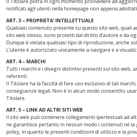
Il Titolare potrà in ogni momento provvedere ad aggiornar
notificati agli utenti nella homepage non appena adottati
ART. 3 – PROPRIETA’ INTELLETTUALE
Qualsiasi contenuto presente su questo sito web, quali ad 
sito web stesso, sono protetti dal diritto d’autore e da ogni
Dunque è vietata qualsiasi tipo di riproduzione, anche solt
L’utente è autorizzato unicamente a navigare e a visualizzar
ART. 4 – MARCHI
Tutti i marchi e i disegni distintivi presenti sul sito web, 
referenti.
Il Titolare ha la facoltà di fare uso esclusivo di tali m
conseguenze legali. Non è in alcun modo consentito usare 
Titolare.
ART. 5 – LINK AD ALTRI SITI WEB
Il sito web può contenere collegamenti ipertestuali ad al
ne garantisce pertanto in nessun modo i contenuti né la ge
policy, in quanto le presenti condizioni di utilizzo e la pr