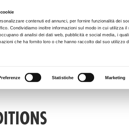
81 506 2506
MAIL
WHERE WE ARE
 cookie
rsonalizzare contenuti ed annunci, per fornire funzionalità dei so
ffico. Condividiamo inoltre informazioni sul modo in cui utilizza il 
HOME
DIGITAL CATALOG
TECALLIAN
 occupano di analisi dei dati web, pubblicità e social media, i qual
azioni che ha fornito loro o che hanno raccolto dal suo utilizzo d
Preferenze
Statistiche
Marketing
DITIONS