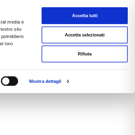
Accetta tutti
cial media e
nostro sito
CE
E-COMMERCE
FAST NEWS
Accetta selezionati
i potrebbero
ei loro
Rifiuta
Mostra dettagli