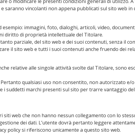
e o modificare le presenti condizioni generali di utilizzo. A
 e saranno vincolanti non appena pubblicati sul sito web in 
esempio: immagini, foto, dialoghi, articoli, video, documenti
 diritto di proprietà intellettuale del Titolare.
anto parziale, del sito web e dei suoi contenuti, senza il con
e il sito web e tutti i suoi contenuti anche fruendo dei relativ
anche relative alle singole attività svolte dal Titolare, sono e
archi. Pertanto qualsiasi uso non consentito, non autorizzato
i suddetti marchi presenti sul sito per trarre vantaggio del 
tri siti web che non hanno nessun collegamento con lo stesso.
stione dei dati. L’utente dovrà pertanto leggere attentamente 
ivacy policy si riferiscono unicamente a questo sito web.