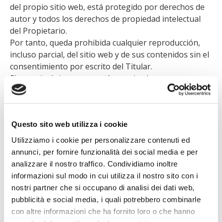
del propio sitio web, está protegido por derechos de
autor y todos los derechos de propiedad intelectual
del Propietario.
Por tanto, queda prohibida cualquier reproducción,
incluso parcial, del sitio web y de sus contenidos sin el
consentimiento por escrito del Titular.
El usuario únicamente está autorizado a navegar y
visualizar el sitio web y todos sus contenidos,
incluyendo la utilización de los servicios relacionados
disponibles en el mismo.
Questo sito web utilizza i cookie
ART. 4 – MARCAS
Utilizziamo i cookie per personalizzare contenuti ed
Todas las marcas y diseños distintivos presentes en el
annunci, per fornire funzionalità dei social media e per
sitio web, incluidos aquellos relativos a actividades
analizzare il nostro traffico. Condividiamo inoltre
individuales realizadas por el Propietario, son
informazioni sul modo in cui utilizza il nostro sito con i
exclusivos del propio Propietario o de las empresas
nostri partner che si occupano di analisi dei dati web,
afiliadas a él.
pubblicità e social media, i quali potrebbero combinarle
El Propietario tiene el derecho exclusivo de usar estas
con altre informazioni che ha fornito loro o che hanno
marcas comerciales. Por lo tanto, cualquier uso no