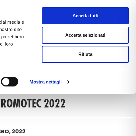
Accetta tutti
cial media e
nostro sito
CE
E-COMMERCE
FAST NEWS
Accetta selezionati
i potrebbero
ei loro
Rifiuta
ICLE DETAIL
Mostra dettagli
ROMOTEC 2022
IO, 2022