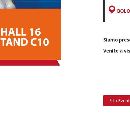
BOL
Siamo pres
Venite a vi
Sito Even