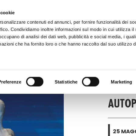
 081 506 2506
SCRIVI
DOVE SIAMO
 cookie
rsonalizzare contenuti ed annunci, per fornire funzionalità dei so
ffico. Condividiamo inoltre informazioni sul modo in cui utilizza il 
CATALOGO DIGITALE
TECALLIAN
 occupano di analisi dei dati web, pubblicità e social media, i qual
azioni che ha fornito loro o che hanno raccolto dal suo utilizzo d
ART
EVENTI
Preferenze
Statistiche
Marketing
AUTOP
25 MAGG