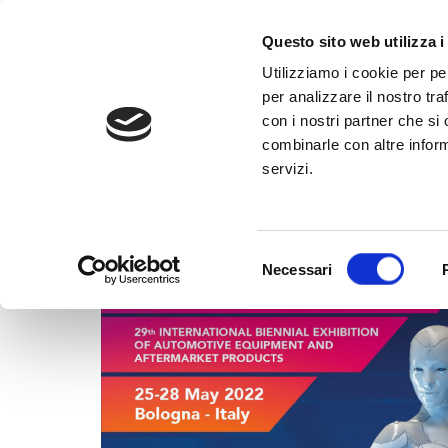
al
contenuto
CHIAMA +39
Questo sito web utilizza i
Utilizziamo i cookie per pe
per analizzare il nostro tra
con i nostri partner che si
combinarle con altre inform
servizi.
HOME
»
AUTOPROMOTEC 2022
Selezione
Necessari
del
consenso