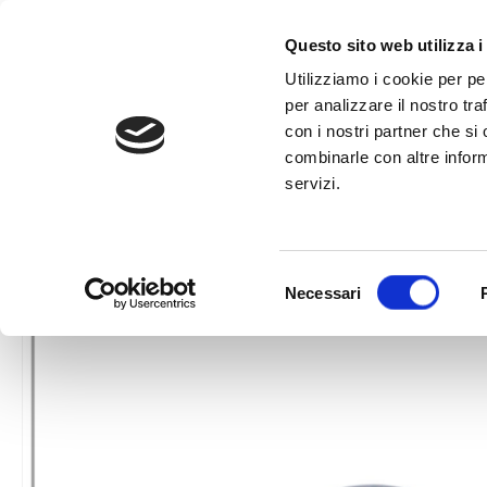
al
contenuto
CHIAMA +39
Questo sito web utilizza i
Utilizziamo i cookie per pe
per analizzare il nostro tra
con i nostri partner che si
combinarle con altre inform
servizi.
HOME
»
55751 FLESSIBILE ARIA ALIMENTAZIONE
Selezione
Necessari
del
consenso