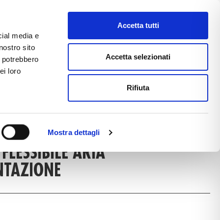
Accetta tutti
cial media e
nostro sito
CE
E-COMMERCE
FAST NEWS
Accetta selezionati
i potrebbero
ei loro
Rifiuta
DUCT DETAIL
Mostra dettagli
FLESSIBILE ARIA
NTAZIONE