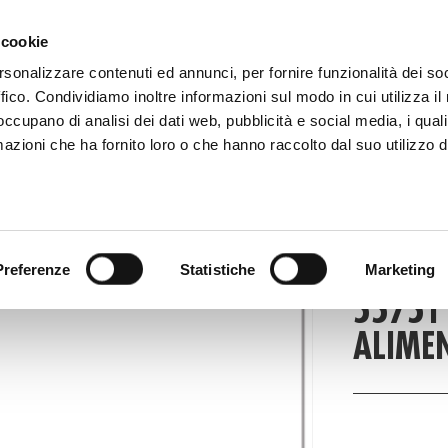
 081 506 2506
SCRIVI
DOVE SIAMO
 cookie
rsonalizzare contenuti ed annunci, per fornire funzionalità dei so
ffico. Condividiamo inoltre informazioni sul modo in cui utilizza il 
CATALOGO DIGITALE
TECALLIAN
 occupano di analisi dei dati web, pubblicità e social media, i qual
azioni che ha fornito loro o che hanno raccolto dal suo utilizzo d
PRO
Preferenze
Statistiche
Marketing
55751 
ALIME