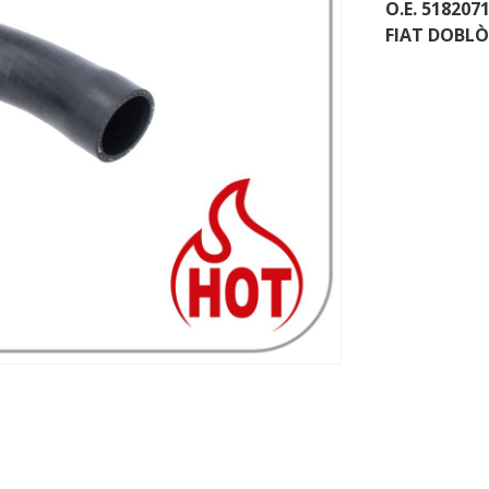
O.E. 518207
FIAT DOBLÒ 