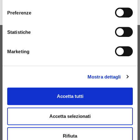
consenso
Preferenze
Statistiche
ORIGINAL BIRTH
CONTATTACI
Marketing
Mostra dettagli
+39 081 506 2506
Accetta tutti
BIRTH@BIRTH.IT
Accetta selezionati
S.S. APPIA KM 192,500 – 81052
PIGNATARO MAGGIORE (CE)
Rifiuta