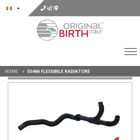
al
contenuto
HOME
»
55466 FLESSIBILE RADIATORE