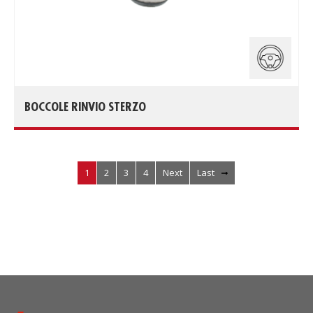
BOCCOLE RINVIO STERZO
1
2
3
4
Next
Last