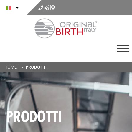
al
contenuto
HOME
»
PRODOTTI
PRODOTTI