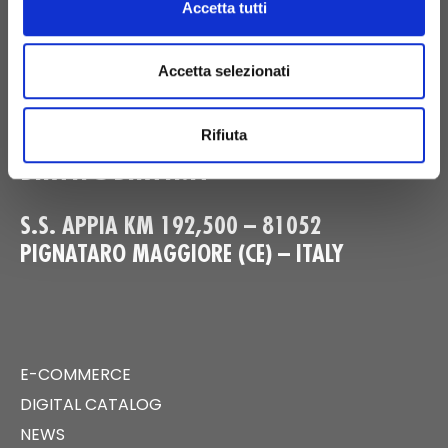
CONTACT US
Accetta tutti
Accetta selezionati
+39 081 506 2506
Rifiuta
BIRTH@BIRTH.IT
S.S. APPIA KM 192,500 – 81052
PIGNATARO MAGGIORE (CE) – ITALY
E-COMMERCE
DIGITAL CATALOG
NEWS