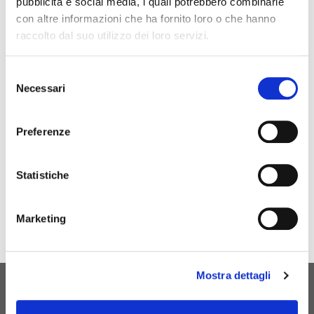
pubblicità e social media, i quali potrebbero combinarle
Email
con altre informazioni che ha fornito loro o che hanno
raccolto dal suo utilizzo dei loro servizi.
Selezione
Necessari
del
consenso
SEND
Preferenze
Statistiche
Marketing
Mostra dettagli
ORIGINAL BIRTH