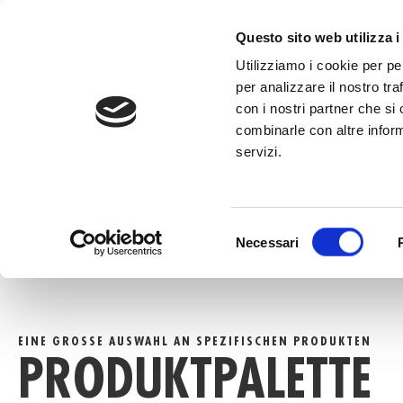
Inhalt
springen
RUFEN SIE 
Questo sito web utilizza i
Utilizziamo i cookie per pe
per analizzare il nostro tra
con i nostri partner che si
combinarle con altre inform
servizi.
HOME
»
PRODUKTPALETTE
Selezione
Necessari
del
consenso
EINE GROSSE AUSWAHL AN SPEZIFISCHEN PRODUKTEN
PRODUKTPALETTE