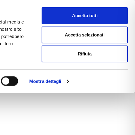
D
Accetta tutti
cial media e
nostro sito
CE
E-COMMERCE
FAST NEWS
Accetta selezionati
i potrebbero
ei loro
Rifiuta
Mostra dettagli