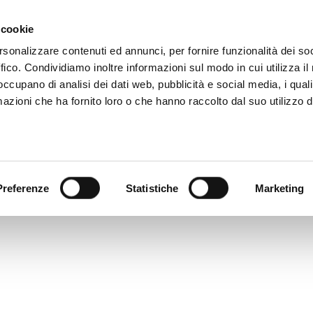
+39 081 506 2506 AN
DU SCHREIBST
WO WIR SIN
 cookie
rsonalizzare contenuti ed annunci, per fornire funzionalità dei so
ffico. Condividiamo inoltre informazioni sul modo in cui utilizza il 
DIGITALER KATALOG
TECALLIAN
 occupano di analisi dei dati web, pubblicità e social media, i qual
azioni che ha fornito loro o che hanno raccolto dal suo utilizzo d
Preferenze
Statistiche
Marketing