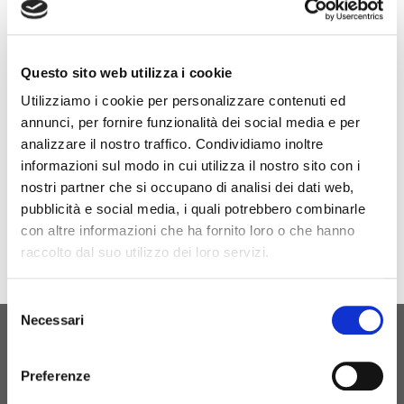
Nous serons présents au PARTS AFTERMARKET
Questo sito web utilizza i cookie
CONGRESS 2024, du 11 au 13 novembre.
Utilizziamo i cookie per personalizzare contenuti ed
annunci, per fornire funzionalità dei social media e per
analizzare il nostro traffico. Condividiamo inoltre
Site de l'événement
informazioni sul modo in cui utilizza il nostro sito con i
nostri partner che si occupano di analisi dei dati web,
pubblicità e social media, i quali potrebbero combinarle
con altre informazioni che ha fornito loro o che hanno
raccolto dal suo utilizzo dei loro servizi.
Selezione
Necessari
del
consenso
NAISSANCE ORIGINELLE
CONTACTEZ-NOUS
Preferenze