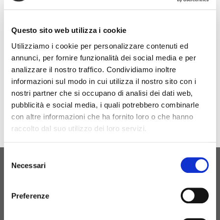
Nous serons présents à AUTOTECH FUTURE 2024,
du 24 au 25 mai
Questo sito web utilizza i cookie
Utilizziamo i cookie per personalizzare contenuti ed
annunci, per fornire funzionalità dei social media e per
Site de l'événement
analizzare il nostro traffico. Condividiamo inoltre
informazioni sul modo in cui utilizza il nostro sito con i
nostri partner che si occupano di analisi dei dati web,
pubblicità e social media, i quali potrebbero combinarle
con altre informazioni che ha fornito loro o che hanno
raccolto dal suo utilizzo dei loro servizi.
Selezione
Necessari
del
NAISSANCE ORIGINELLE
consenso
CONTACTEZ-NOUS
Preferenze