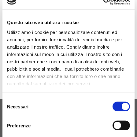
Nous sommes présents à AUTOMECHANIKA 2022
du 13 au 17 septembre 2022
Venez nous rendre visite au Hall 3.0 Stand B99
Questo sito web utilizza i cookie
Utilizziamo i cookie per personalizzare contenuti ed
annunci, per fornire funzionalità dei social media e per
analizzare il nostro traffico. Condividiamo inoltre
Site de l'événement
informazioni sul modo in cui utilizza il nostro sito con i
nostri partner che si occupano di analisi dei dati web,
pubblicità e social media, i quali potrebbero combinarle
con altre informazioni che ha fornito loro o che hanno
raccolto dal suo utilizzo dei loro servizi.
Selezione
Necessari
del
consenso
NAISSANCE ORIGINELLE
CONTACTEZ-NOUS
Preferenze