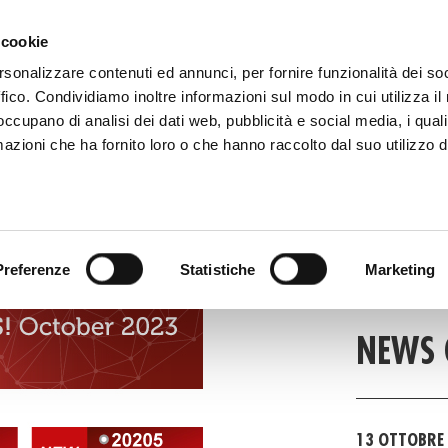
 081 506 2506
SCRIVI
DOVE SIAMO
 cookie
rsonalizzare contenuti ed annunci, per fornire funzionalità dei so
ffico. Condividiamo inoltre informazioni sul modo in cui utilizza il 
CATALOGO DIGITALE
TECALLIAN
 occupano di analisi dei dati web, pubblicità e social media, i qual
azioni che ha fornito loro o che hanno raccolto dal suo utilizzo d
FAS
Preferenze
Statistiche
Marketing
FAST NEW
NEWS 
13 OTTOBRE