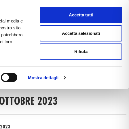
Accetta tutti
cial media e
nostro sito
CE
E-COMMERCE
FAST NEWS
Accetta selezionati
i potrebbero
ei loro
Rifiuta
T NEWS DETAIL
Mostra dettagli
S
OTTOBRE 2023
 2023