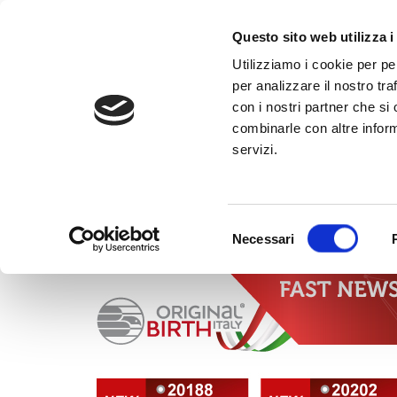
al
contenuto
CHIAMA +39
Questo sito web utilizza i
Utilizziamo i cookie per pe
per analizzare il nostro tra
con i nostri partner che si
combinarle con altre inform
servizi.
HOME
»
FAST NEWS
»
NEWS OTTOBRE 2023
Selezione
Necessari
del
consenso